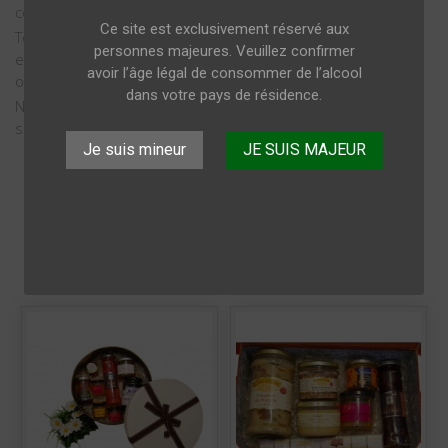
collectivités et entreprises.
Ce site est exclusivement réservé aux
Tous nos colis cadeaux sont préparés avec soins et sont
personnes majeures. Veuillez confirmer
emballés individuellement sous forme de cadeaux prêt à
avoir l’âge légal de consommer de l’alcool
offrir.
dans votre pays de résidence.
N'hésitez pas à nous contacter, nous trouverons une
solution adaptée à vos besoins.
Je suis mineur
JE SUIS MAJEUR

Affichage 1-6 de 6 article(s)