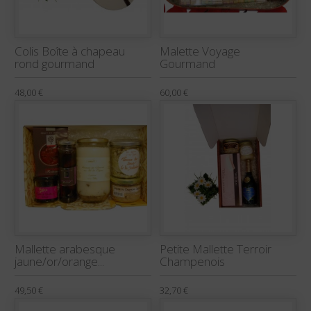
Colis Boîte à chapeau
Malette Voyage
rond gourmand
Gourmand
48,00 €
60,00 €
Mallette arabesque
Petite Mallette Terroir
jaune/or/orange...
Champenois
49,50 €
32,70 €