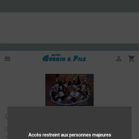



Colis Gourmands
Depuis 15 ans, notre entreprise familiale confectionne et
Accès restreint aux personnes majeures
vend des paniers gourmands destinés aux particuliers,