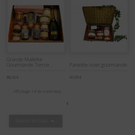
Grande Mallette
Gourmande Terroir...
Paniette osier gourmande
88,50 €
45,00 €
Affichage 1-6 de 6 article(s)
1
Retour en haut
