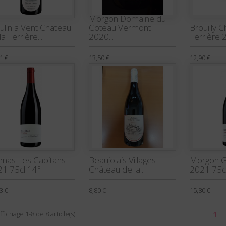
Morgon Domaine du
lin a Vent Chateau
Coteau Vermont
Brouilly 
la Terrière...
2020...
Terrière 2
1 €
13,50 €
12,90 €
ienas Les Capitans
Beaujolais Villages
Morgon G
1 75cl 14°
Château de la...
2021 75cl
3 €
8,80 €
15,80 €
ffichage 1-8 de 8 article(s)
1