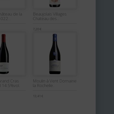
Château de la
Beaujolais Villages
022...
Chateau des...
7,20 €
rand Cras
Moulin à Vent Domaine
 14.5%vol.
la Rochelle...
13,41 €