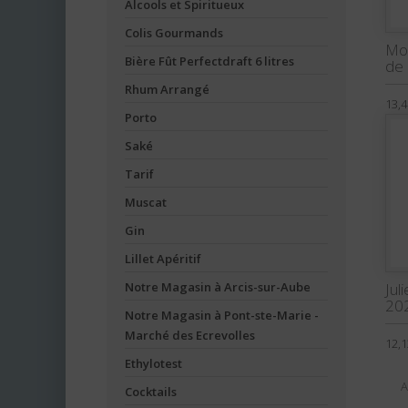
Alcools et Spiritueux
Colis Gourmands
Mou
Bière Fût Perfectdraft 6 litres
de 
Rhum Arrangé
13,4
Porto
Saké
Tarif
Muscat
Gin
Lillet Apéritif
Jul
Notre Magasin à Arcis-sur-Aube
202
Notre Magasin à Pont-ste-Marie -
Marché des Ecrevolles
12,1
Ethylotest
A
Cocktails