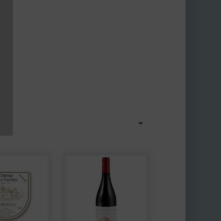

r :