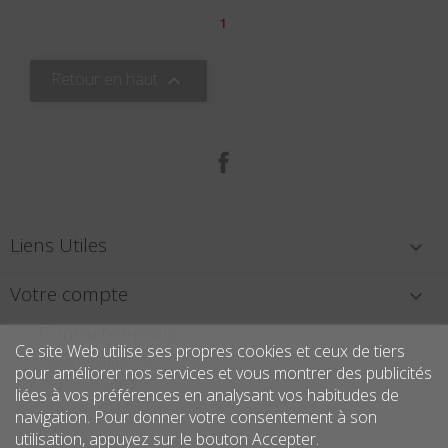
1
Retour en haut

Facebook
Liens Utiles

Votre compte

Contactez-nous
Ce site Web utilise ses propres cookies et ceux de tiers
Caves Guérin et Fils
pour améliorer nos services et vous montrer des publicités
25 avenue grassin
liées à vos préférences en analysant vos habitudes de
10700 Arcis Sur Aube
navigation. Pour donner votre consentement à son
France
utilisation, appuyez sur le bouton Accepter.