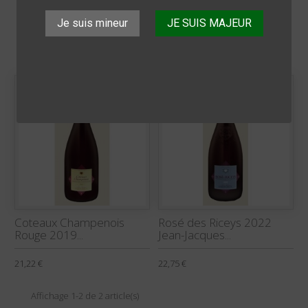

Je suis mineur
JE SUIS MAJEUR
Affichage 1-2 de 2 article(s)
Coteaux Champenois
Rosé des Riceys 2022
Rouge 2019...
Jean-Jacques...
21,22 €
22,75 €
Affichage 1-2 de 2 article(s)