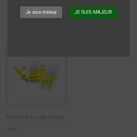
Je suis mineur
JE SUIS MAJEUR

عرض 1-1 من 1 منتجات
Ethylotest à usage unique
1.56 €