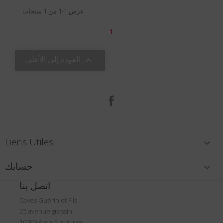
عرض 1-1 من 1 منتجات
1
العودة إلى الأعلى

الفيسبوك
Liens Utiles

حسابك

اتصل بنا
Caves Guérin et Fils
25 avenue grassin
10700 Arcis Sur Aube