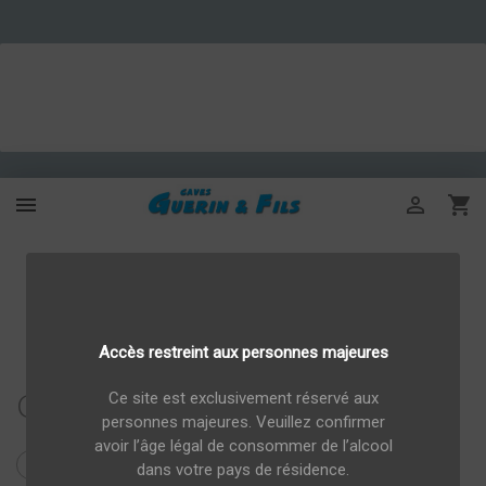



Accès restreint aux personnes majeures
Champagne
Ce site est exclusivement réservé aux
personnes majeures. Veuillez confirmer
avoir l’âge légal de consommer de l’alcool
Champagne Brut 75cl
Champagne Rosé 75cl


dans votre pays de résidence.