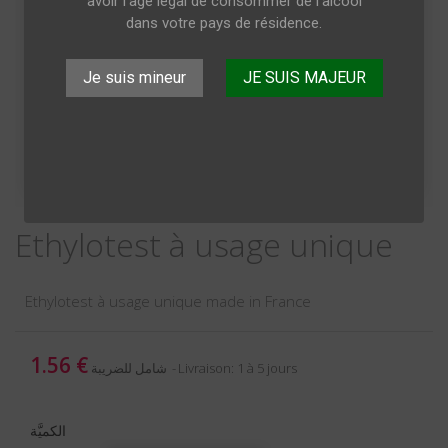
avoir l’âge légal de consommer de l’alcool
dans votre pays de résidence.
Je suis mineur
JE SUIS MAJEUR
Ethylotest à usage unique
Ethylotest à usage unique made in France
1.56 €
Livraison: 1 à 5 jours
شامل للضريبة
الكميَّة