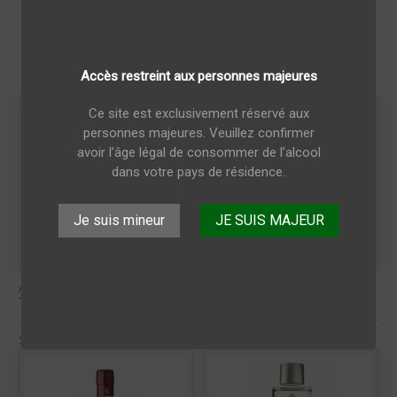

عرض 1-12 من 343 منتجات
Accès restreint aux personnes majeures
Ce site est exclusivement réservé aux
personnes majeures. Veuillez confirmer
avoir l’âge légal de consommer de l’alcool
dans votre pays de résidence.
Je suis mineur
JE SUIS MAJEUR
Angostura Trinidad et
Angostura 1824 Trinidad
Tobago 1919 70cl.
et Tobago 70cl.
51.43 €
76.43 €