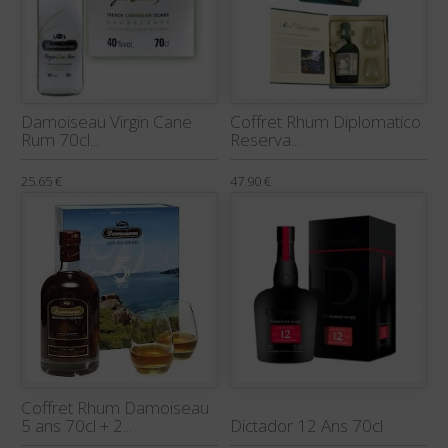
Damoiseau Virgin Cane
Coffret Rhum Diplomatico
Rum 70cl...
Reserva...
25.65 €
47.90 €
Coffret Rhum Damoiseau
5 ans 70cl + 2...
Dictador 12 Ans 70cl