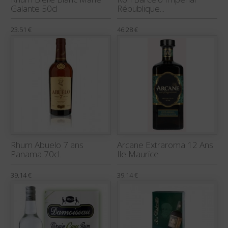
Galante 50cl
République...
23.51 €
46.28 €
Rhum Abuelo 7 ans
Arcane Extraroma 12 Ans
Panama 70cl.
Ile Maurice
39.14 €
39.14 €