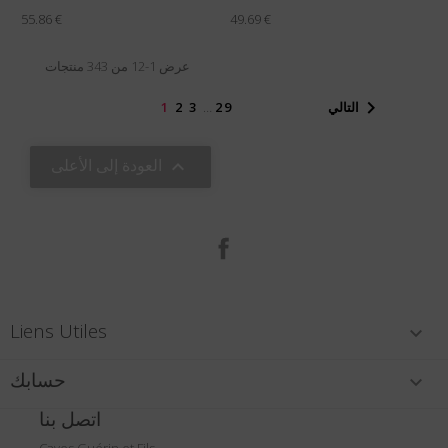
55.86 €
49.69 €
عرض 1-12 من 343 منتجات

التالي
29
…
3
2
1
العودة إلى الأعلى

الفيسبوك
Liens Utiles

حسابك

اتصل بنا