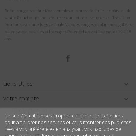
Robe rouge sombre.Nez complexe, notes de fruits confits et de
vanille.Bouche pleine de rondeur et de souplesse. Très bien
équilibré avec une longue finale.Viandes rouges et blanches, grillées
ou en sauce, volailles et fromages.Potentiel de vieillissement : 10 à 15
ans.
Facebook
Liens Utiles

Votre compte

Contactez-nous
Ce site Web utilise ses propres cookies et ceux de tiers
Caves Guérin et Fils
pour améliorer nos services et vous montrer des publicités
25 avenue grassin
liées à vos préférences en analysant vos habitudes de
10700 Arcis Sur Aube
navigation. Pour donner votre consentement à son