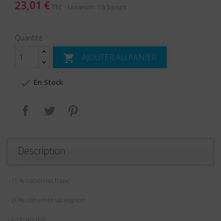
23,01 €
TTC
Livraison: 1 à 5 jours
Quantité
AJOUTER AU PANIER


En Stock
Partager
Tweet
Pinterest
Description
- 15% cabernet franc
- 20% cabernet sauvignon
- 65% merlot