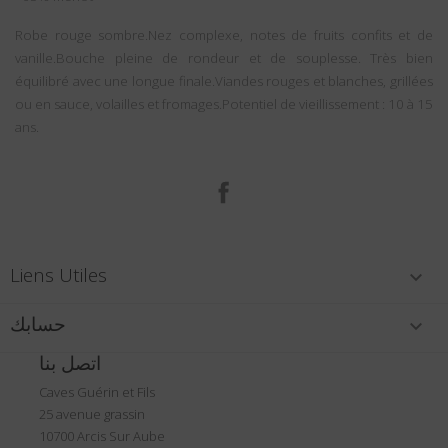
Robe rouge sombre.Nez complexe, notes de fruits confits et de
vanille.Bouche pleine de rondeur et de souplesse. Très bien
équilibré avec une longue finale.Viandes rouges et blanches, grillées
ou en sauce, volailles et fromages.Potentiel de vieillissement : 10 à 15
ans.
الفيسبوك
Liens Utiles

حسابك

اتصل بنا
Caves Guérin et Fils
25 avenue grassin
10700 Arcis Sur Aube