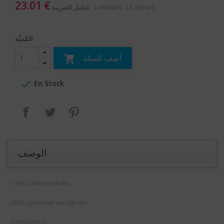
23.01 €
Livraison: 1 à 5 jours
شامل للضريبة
الكميَّة
أضف للسلة


En Stock
بنترست
تغريدة
مشاركة
الوصف
- 15% cabernet franc
- 20% cabernet sauvignon
- 65% merlot