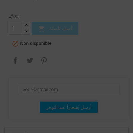
الكميَّة
أضف للسلة


Non disponible
بنترست
تغريدة
مشاركة
أرسل إشعاراً عند التوفر