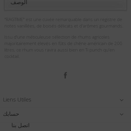
الوصف
"RAGTIME" est une cuvée remarquable dans un registre de
notes vanillées, de boisés délicats et d'arômes gourmands.
Issu d'une méticuleuse sélection de rhums agricoles
majoritairement élevés en fûts de chêne américain de 200
litres, ce rhum vous ravira aussi bien en Ti punch qu'en
cocktail.
الفيسبوك
Liens Utiles

حسابك

اتصل بنا