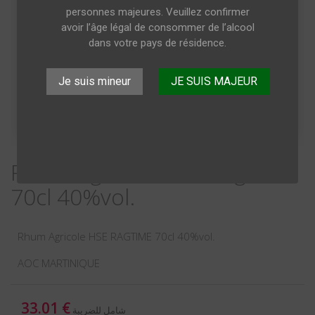
personnes majeures. Veuillez confirmer
avoir l’âge légal de consommer de l’alcool
dans votre pays de résidence.
Je suis mineur
JE SUIS MAJEUR
Rhum Agricole HSE Ragtime
70cl 40%vol.
Rhum Agricole HSE RAGTIME 70cl 40%vol.
AOC MARTINIQUE
33.01 €
شامل للضريبة