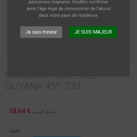
personnes majeures. Veuillez confirmer
avoir l’âge légal de consommer de l’alcool
dans votre pays de résidence.
Je suis mineur
JE SUIS MAJEUR
Plantation Rum 2005
GUYANA 45° 70cl
58.64 €
شامل للضريبة
الكميَّة