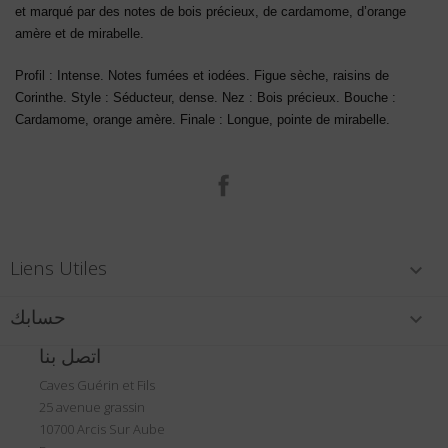
et marqué par des notes de bois précieux, de cardamome, d’orange
amère et de mirabelle.
Profil : Intense. Notes fumées et iodées. Figue sèche, raisins de
Corinthe. Style : Séducteur, dense. Nez : Bois précieux. Bouche :
Cardamome, orange amère. Finale : Longue, pointe de mirabelle.
الفيسبوك
Liens Utiles

حسابك

اتصل بنا
Caves Guérin et Fils
25 avenue grassin
10700 Arcis Sur Aube