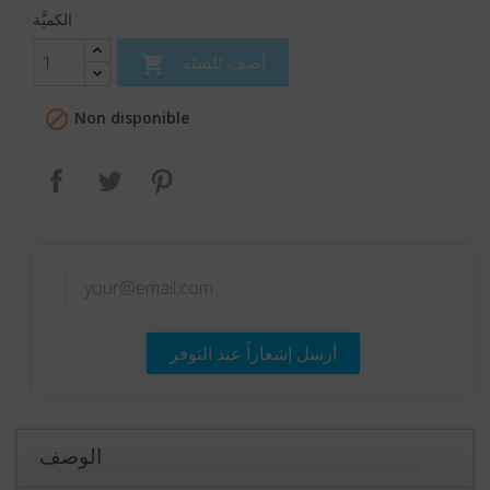
الكميَّة
أضف للسلة


Non disponible
بنترست
تغريدة
مشاركة
أرسل إشعاراً عند التوفر
الوصف