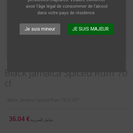
avoir l’âge légal de consommer de l’alcool
dans votre pays de résidence.
Je suis mineur
JE SUIS MAJEUR
Black Jamaica Spiced Rum 70
cl
Black Jamaica Spiced Rum 70 cl 35°
36.04 €
شامل للضريبة