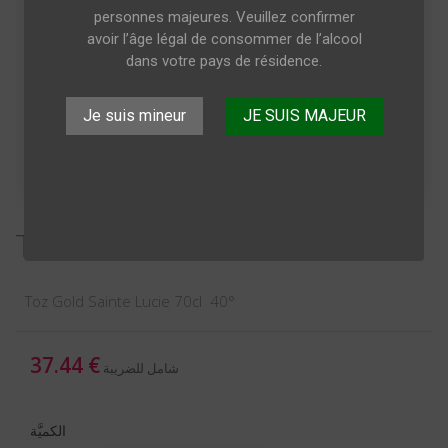
personnes majeures. Veuillez confirmer
avoir l’âge légal de consommer de l’alcool
dans votre pays de résidence.
Je suis mineur
JE SUIS MAJEUR
Toz Gold Sainte Lucie 70cl
Toz Gold Sainte Lucie 70cl 40°
37.44 €
شامل للضريبة
الكميَّة