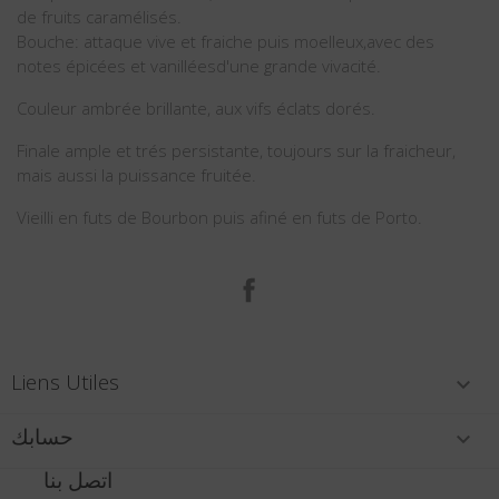
de fruits caramélisés.
Bouche: attaque vive et fraiche puis moelleux,avec des
notes épicées et vanilléesd'une grande vivacité.
Couleur ambrée brillante, aux vifs éclats dorés.
Finale ample et trés persistante, toujours sur la fraicheur,
mais aussi la puissance fruitée.
Vieilli en futs de Bourbon puis afiné en futs de Porto.
الفيسبوك
Liens Utiles

حسابك

اتصل بنا