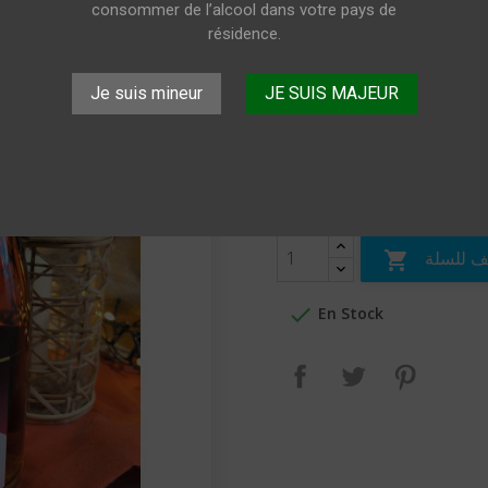
de Rubis boute
consommer de l’alcool dans votre pays de
résidence.
Champagne Marcel Vézien Ro
Je suis mineur
JE SUIS MAJEUR
25.30 €
Livrai
شامل للضريبة
الكميَّة
 للسلة


En Stock
بنترست
تغريدة
مشاركة