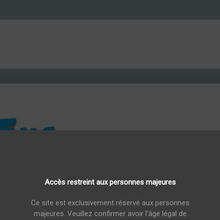
Accès restreint aux personnes majeures
l
Champagne Marcel Vézien Rosé Nuit de Rubis bouteille 75cl
Champagne Mar
Ce site est exclusivement réservé aux personnes
majeures. Veuillez confirmer avoir l’âge légal de