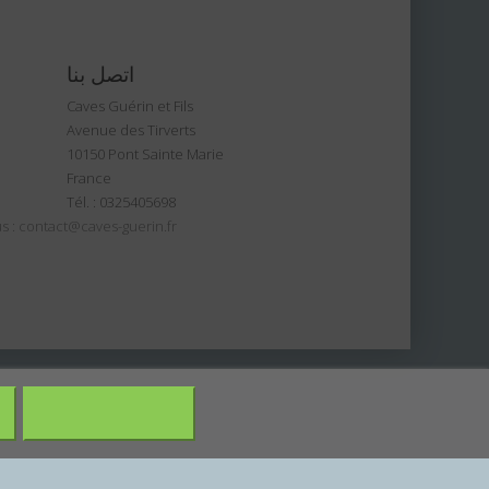
اتصل بنا
Caves Guérin et Fils
Avenue des Tirverts
10150 Pont Sainte Marie
France
Tél. :
0325405698
s :
contact@caves-guerin.fr