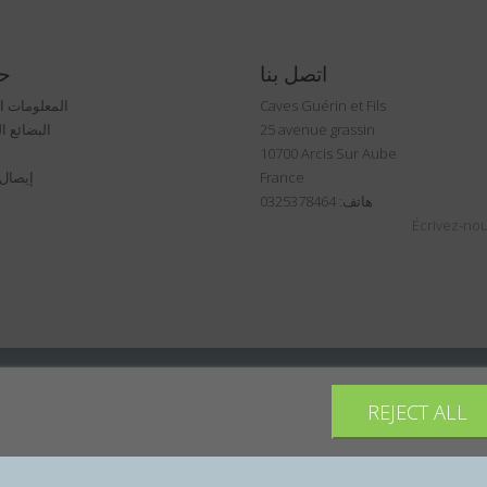
اتصل بنا
ح
Caves Guérin et Fils
المعلومات 
25 avenue grassin
البضائع ا
10700 Arcis Sur Aube
France
إيصال ا
هاتف: 0325378464
Écrivez-nou
REJECT ALL