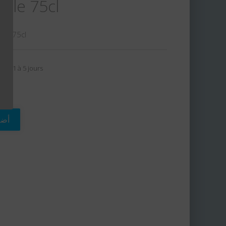
ille 75cl
sé 75cl
son: 1 à 5 jours
أضف