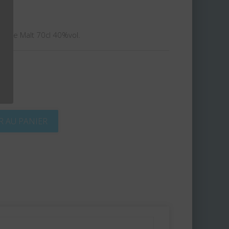
ingle Malt 70cl 40%vol.
R AU PANIER
t