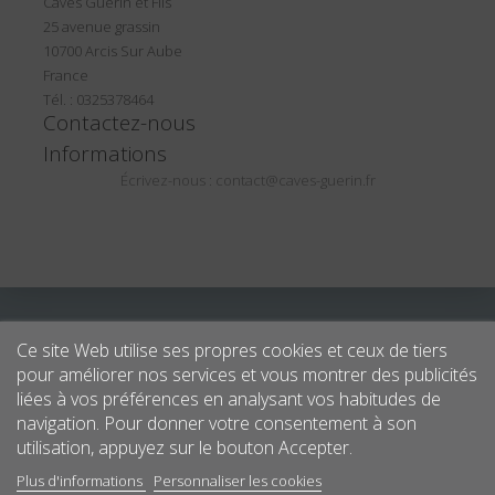
Caves Guérin et Fils
25 avenue grassin
10700 Arcis Sur Aube
France
Tél. : 0325378464
Contactez-nous
Informations
Écrivez-nous :
contact@caves-guerin.fr
Ce site Web utilise ses propres cookies et ceux de tiers
pour améliorer nos services et vous montrer des publicités
liées à vos préférences en analysant vos habitudes de
navigation. Pour donner votre consentement à son
utilisation, appuyez sur le bouton Accepter.
Plus d'informations
Personnaliser les cookies