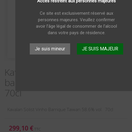
Accès restreint aux personnes majeures
Ce site est exclusivement réservé aux
personnes majeures. Veuillez confirmer
avoir l’âge légal de consommer de l’alcool
dans votre pays de résidence.
Je suis mineur
JE SUIS MAJEUR
Kavalan Solist Vinho
barrique Taiwan 58.6%vol.
70cl
Kavalan Solist Vinho Barrique Taiwan 58.6% vol. 70cl
299,10 €
TTC