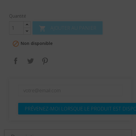
Quantité
AJOUTER AU PANIER


Non disponible
Partager
Tweet
Pinterest
PRÉVENEZ-MOI LORSQUE LE PRODUIT EST DISP