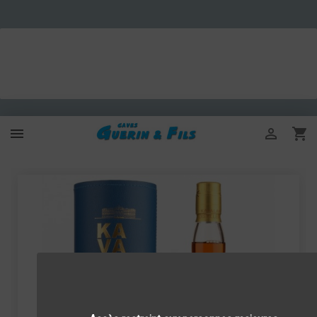


