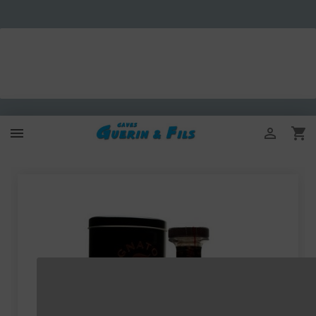


