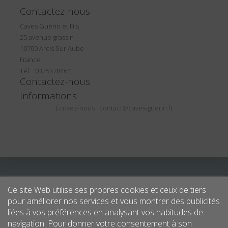
Contactez-nous
Caves Guérin et Fils
25 avenue grassin
10700 Arcis Sur Aube
France
Tél. : 0325378464
Contactez-nous
Informations
Écrivez-nous :
contact@caves-guerin.fr
Ce site Web utilise ses propres cookies et ceux de tiers
pour améliorer nos services et vous montrer des publicités
liées à vos préférences en analysant vos habitudes de
navigation. Pour donner votre consentement à son