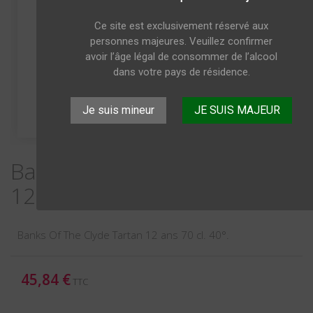
Ce site est exclusivement réservé aux
personnes majeures. Veuillez confirmer
avoir l’âge légal de consommer de l’alcool
dans votre pays de résidence.
Je suis mineur
JE SUIS MAJEUR
Banks Of The Clyde Tartan
12 ans Ecossais 70 cl 40°
Banks Of The Clyde Tartan 12 ans 70 cl. 40° .
45,84 €
TTC