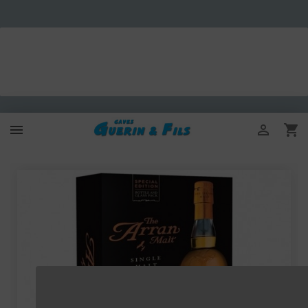


