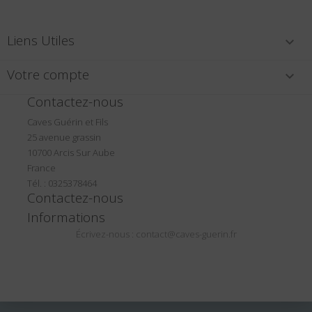
Liens Utiles

Votre compte

Contactez-nous
Caves Guérin et Fils
25 avenue grassin
10700 Arcis Sur Aube
France
Tél. : 0325378464
Contactez-nous
Informations
Écrivez-nous :
contact@caves-guerin.fr