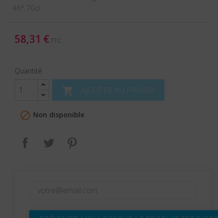
46°.70cl.
58,31 €
TTC
Quantité
AJOUTER AU PANIER


Non disponible
Partager
Tweet
Pinterest