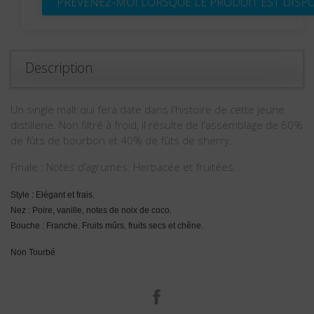
PRÉVENEZ-MOI LORSQUE LE PRODUIT EST DISP
Description
Un single malt qui fera date dans l'histoire de cette jeune
distillerie. Non filtré à froid, il résulte de l'assemblage de 60%
de fûts de bourbon et 40% de fûts de sherry.
Finale : Notes d’agrumes. Herbacée et fruitées.
Style : Elégant et frais.
Nez : Poire, vanille, notes de noix de coco.
Bouche : Franche. Fruits mûrs, fruits secs et chêne.
Non Tourbé
Facebook