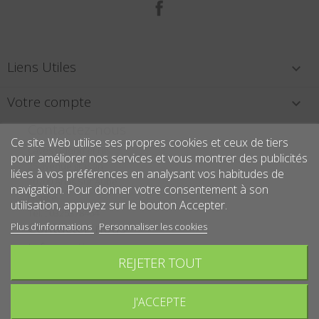
Facebook
Liens Utiles

Votre compte

Contactez-nous
Ce site Web utilise ses propres cookies et ceux de tiers
Caves Guérin et Fils
pour améliorer nos services et vous montrer des publicités
25 avenue grassin
liées à vos préférences en analysant vos habitudes de
10700 Arcis Sur Aube
navigation. Pour donner votre consentement à son
France
utilisation, appuyez sur le bouton Accepter.
Tél. : 0325378464
Contactez-nous
Plus d'informations
Personnaliser les cookies
Informations
REJETER TOUT
Écrivez-nous :
contact@caves-guerin.fr
J'ACCEPTE