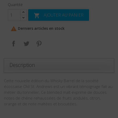
Quantité
AJOUTER AU PANIER


Derniers articles en stock
Partager
Tweet
Pinterest
Description
Cette nouvelle édition du Whisky Barrel de la société
écossaise Old St. Andrews est un vibrant témoignage fait au
métier du tonnelier. Ce blended malt exprime de douces
notes de chêne rehaussées de fruits acidulés, citron,
orange et de note maltées et biscuitées.