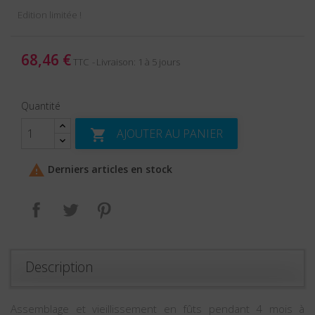
Edition limitée !
68,46 €
TTC
Livraison: 1 à 5 jours
Quantité
AJOUTER AU PANIER


Derniers articles en stock
Partager
Tweet
Pinterest
Description
Assemblage et vieillissement en fûts pendant 4 mois à