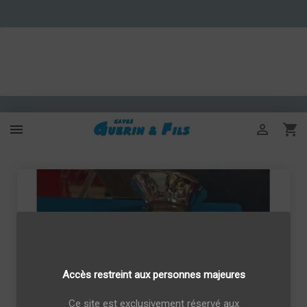



Accès restreint aux personnes majeures
Ce site est exclusivement réservé aux