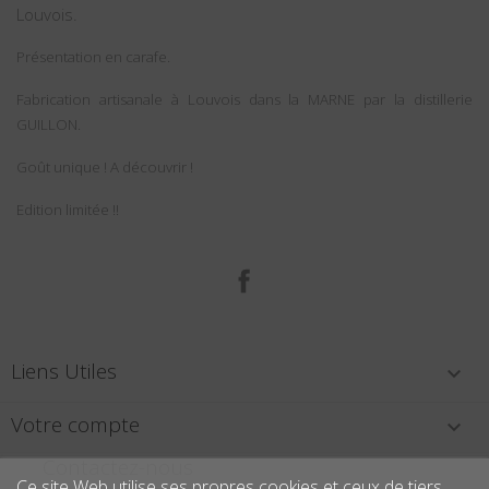
Louvois.
Présentation en carafe.
Fabrication artisanale à Louvois dans la MARNE par la distillerie
GUILLON.
Goût unique ! A découvrir !
Edition limitée !!
Facebook
Liens Utiles

Votre compte

Contactez-nous
Ce site Web utilise ses propres cookies et ceux de tiers