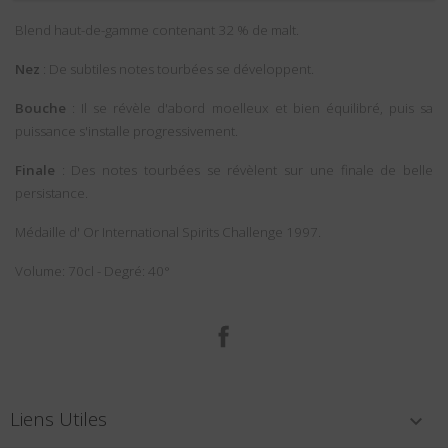
Blend haut-de-gamme contenant 32 % de malt.
Nez
: De subtiles notes tourbées se développent.
Bouche
: Il se révèle d'abord moelleux et bien équilibré, puis sa
puissance s'installe progressivement.
Finale
: Des notes tourbées se révèlent sur une finale de belle
persistance.
Médaille d' Or International Spirits Challenge 1997.
Volume: 70cl - Degré: 40°
Facebook
Liens Utiles
