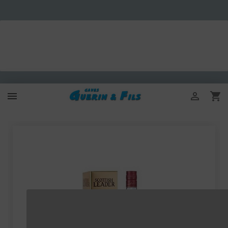


