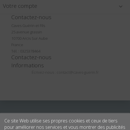
Votre compte

Contactez-nous
Caves Guérin et Fils
25 avenue grassin
10700 Arcis Sur Aube
France
Tél. : 0325378464
Contactez-nous
Informations
Écrivez-nous :
contact@caves-guerin.fr
Ce site Web utilise ses propres cookies et ceux de tiers
pour améliorer nos services et vous montrer des publicités