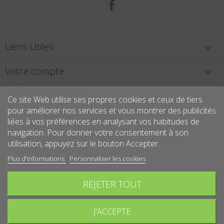
Facebook
Liens Utiles

Votre compte

Contactez-nous
Ce site Web utilise ses propres cookies et ceux de tiers
Caves Guérin et Fils
pour améliorer nos services et vous montrer des publicités
25 avenue grassin
liées à vos préférences en analysant vos habitudes de
10700 Arcis Sur Aube
navigation. Pour donner votre consentement à son
France
utilisation, appuyez sur le bouton Accepter.
Tél. : 0325378464
Contactez-nous
Plus d'informations
Personnaliser les cookies
Informations
REJETER TOUT
Écrivez-nous :
contact@caves-guerin.fr
J'ACCEPTE