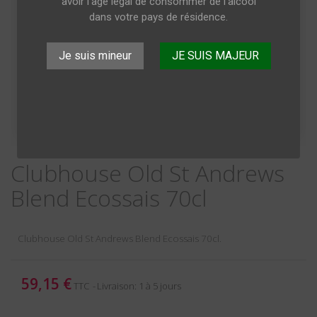
avoir l’âge légal de consommer de l’alcool
dans votre pays de résidence.
Je suis mineur
JE SUIS MAJEUR
Clubhouse Old St Andrews
Blend Ecossais 70cl
Clubhouse Old St Andrews Blend Ecossais 70cl.
59,15 €
TTC
Livraison: 1 à 5 jours