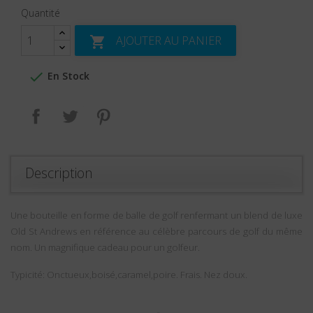
Quantité
AJOUTER AU PANIER


En Stock
Partager
Tweet
Pinterest
Description
Une bouteille en forme de balle de golf renfermant un blend de luxe
Old St Andrews en référence au célèbre parcours de golf du même
nom. Un magnifique cadeau pour un golfeur.
Typicité: Onctueux,boisé,caramel,poire. Frais. Nez doux.