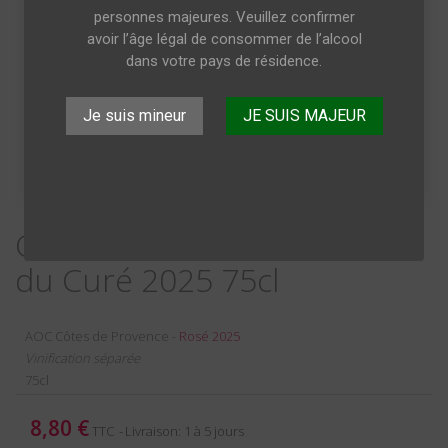
personnes majeures. Veuillez confirmer
avoir l’âge légal de consommer de l’alcool
dans votre pays de résidence.
Je suis mineur
JE SUIS MAJEUR
Côtes de Provence Bastide
du Curé 2025 75cl
AOC Côtes de Provence -
Rosé 2025
Vinification séparée
75cl
8,80 €
TTC
Livraison: 1 à 5 jours