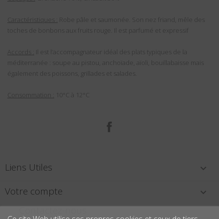
Caractéristiques :
Robe pâle et saumonée. Son nez friand, mêle des
toches de bonbons aux fruits rouge. Il est parfumé et expressif
Accords :
Il est l’accompagnateur idéal des plats typiques de la
méditerranée : soupe au pistou, anchoïade, aïoli, bouillabaisse mais
également des poissons, grillades et salades.
Consommation :
10°C à 12°C
Facebook
Liens Utiles

Votre compte

Contactez-nous