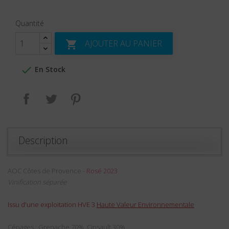
Quantité
AJOUTER AU PANIER


En Stock
Partager
Tweet
Pinterest
Description
AOC Côtes de Provence -
Rosé 2023
Vinification séparée
Issu d'une exploitation HVE 3
Haute Valeur Environnementale
Cépages :
Grenache 70%, Cinsault 30%