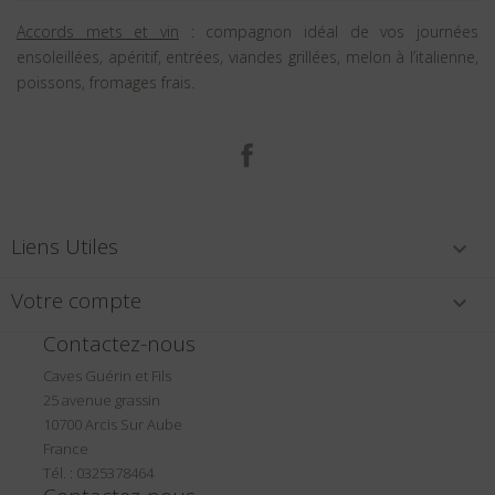
Accords mets et vin
: compagnon idéal de vos journées
ensoleillées, apéritif, entrées, viandes grillées, melon à l’italienne,
poissons, fromages frais.
Facebook
Liens Utiles

Votre compte

Contactez-nous
Caves Guérin et Fils
25 avenue grassin
10700 Arcis Sur Aube
France
Tél. : 0325378464