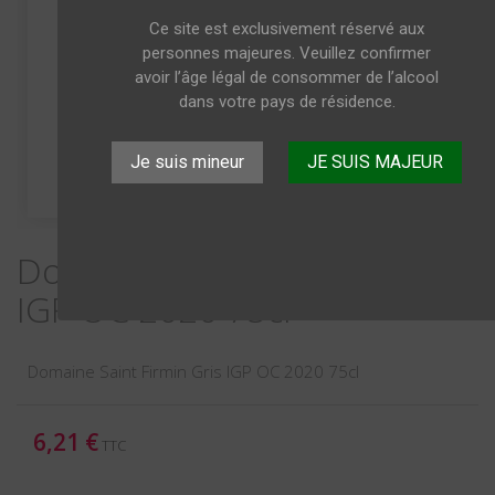
Ce site est exclusivement réservé aux
personnes majeures. Veuillez confirmer
avoir l’âge légal de consommer de l’alcool
dans votre pays de résidence.
Je suis mineur
JE SUIS MAJEUR
Domaine Saint Firmin Gris
IGP OC 2020 75cl
Domaine Saint Firmin Gris IGP OC 2020 75cl
6,21 €
TTC