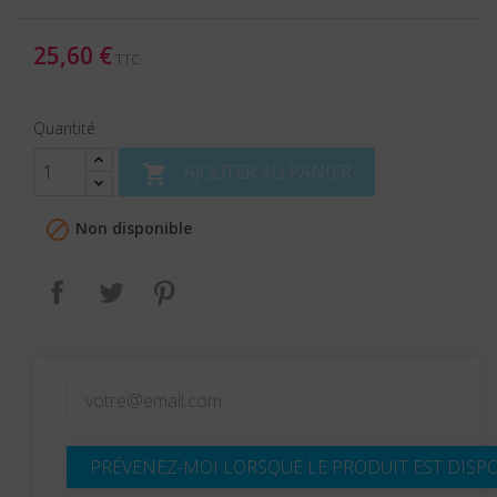
25,60 €
TTC
Quantité
AJOUTER AU PANIER


Non disponible
Partager
Tweet
Pinterest
PRÉVENEZ-MOI LORSQUE LE PRODUIT EST DISP