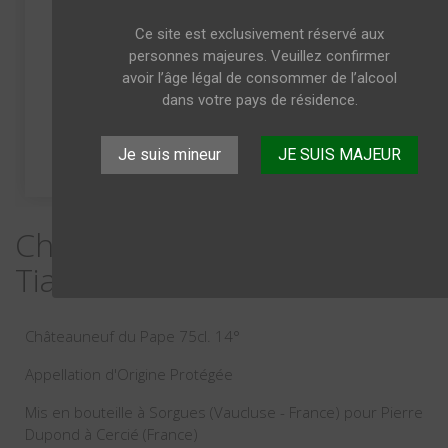
Ce site est exclusivement réservé aux
personnes majeures. Veuillez confirmer
avoir l’âge légal de consommer de l’alcool
dans votre pays de résidence.
Je suis mineur
JE SUIS MAJEUR
Châteauneuf du Pape "la
Tiare" 2016 75cl
Châteauneuf du Pape 75cl. 14°
Appellation d'Origine Protégée
Mis en bouteille à Sorgues (Vaucluse - France) pour Pierre
Dupond à Cercié (France)