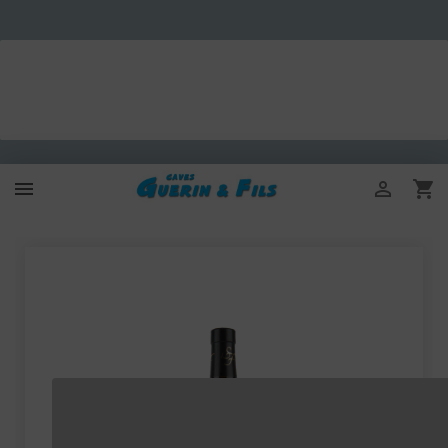


