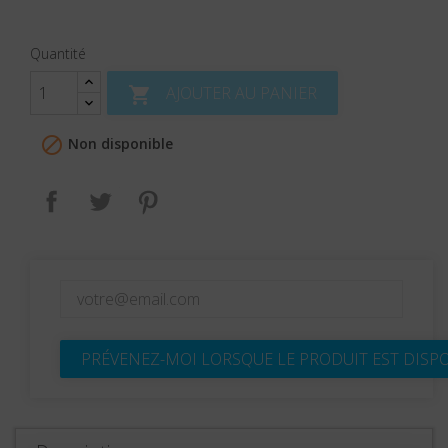
Quantité
AJOUTER AU PANIER


Non disponible
Partager
Tweet
Pinterest
PRÉVENEZ-MOI LORSQUE LE PRODUIT EST DISP