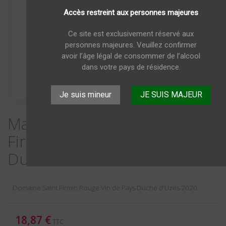
Accès restreint aux personnes majeures
Ce site est exclusivement réservé aux
personnes majeures. Veuillez confirmer
avoir l’âge légal de consommer de l’alcool
dans votre pays de résidence.
Je suis mineur
JE SUIS MAJEUR
Magnum Domaine Saint
Firmin Rouge Vin de Pays
Duché d'Uzés 2020
Domaine Saint Firmin Rouge Vin de Pays Duché d'Uzés 2020.
18,87 €
TTC