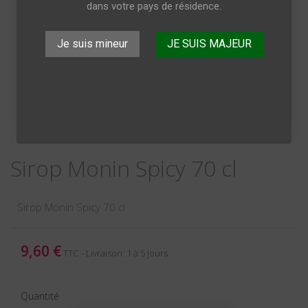
dans votre pays de résidence.
Je suis mineur
JE SUIS MAJEUR
Sirop Monin Spicy 70 cl
Sirop Monin Spicy 70 cl
9,60 €
TTC
Livraison: 1 à 5 jours
Quantité