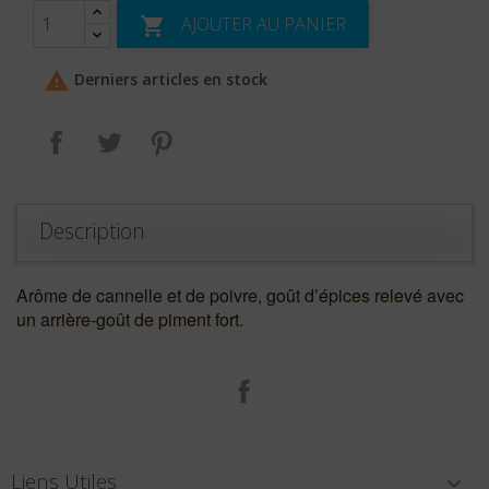
AJOUTER AU PANIER


Derniers articles en stock
Partager
Tweet
Pinterest
Description
Arôme de cannelle et de poivre, goût d’épices relevé avec
un arrière-goût de piment fort.
Facebook
Liens Utiles
