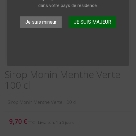
dans votre pays de résidence.
Je suis mineur
JE SUIS MAJEUR
Sirop Monin Menthe Verte
100 cl
Sirop Monin Menthe Verte 100 cl
9,70 €
TTC
Livraison: 1 à 5 jours