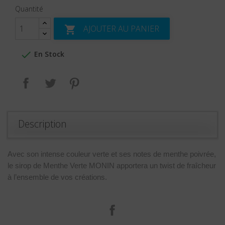
Quantité
AJOUTER AU PANIER


En Stock
Partager
Tweet
Pinterest
Description
Avec son intense couleur verte et ses notes de menthe poivrée,
le sirop de Menthe Verte MONIN apportera un twist de fraîcheur
à l’ensemble de vos créations.
Facebook