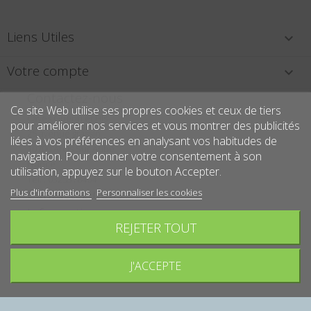
Liens Utiles

Votre compte

Contactez-nous
Ce site Web utilise ses propres cookies et ceux de tiers
Caves Guérin et Fils
pour améliorer nos services et vous montrer des publicités
25 avenue grassin
liées à vos préférences en analysant vos habitudes de
10700 Arcis Sur Aube
navigation. Pour donner votre consentement à son
France
utilisation, appuyez sur le bouton Accepter.
Tél. : 0325378464
Contactez-nous
Plus d'informations
Personnaliser les cookies
Informations
REJETER TOUT
Écrivez-nous :
contact@caves-guerin.fr
J'ACCEPTE