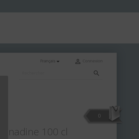


Français
Connexion

0
renadine 100 cl