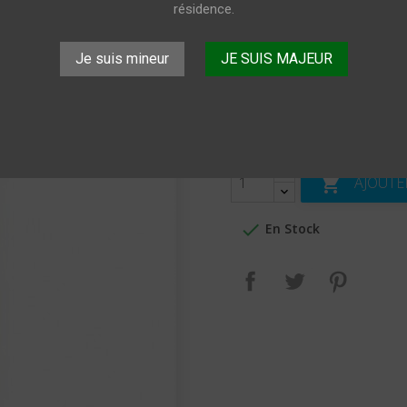
résidence.
Sirop Monin Grenadine 100 c
Je suis mineur
JE SUIS MAJEUR
9,70 €
TTC
Livraison: 1 à 5 j
Quantité
AJOUTE


En Stock
Partager
Tweet
Pinteres