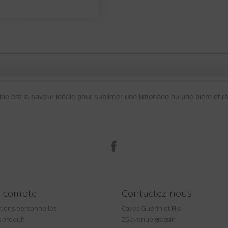
e est la saveur idéale pour sublimer une limonade ou une bière et re
Facebook
e compte
Contactez-nous
tions personnelles
Caves Guérin et Fils
 produit
25 avenue grassin