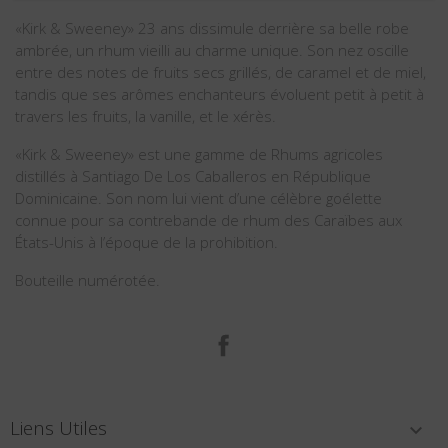
«Kirk & Sweeney» 23 ans dissimule derrière sa belle robe
ambrée, un rhum vieilli au charme unique. Son nez oscille
entre des notes de fruits secs grillés, de caramel et de miel,
tandis que ses arômes enchanteurs évoluent petit à petit à
travers les fruits, la vanille, et le xérès.
«Kirk & Sweeney» est une gamme de Rhums agricoles
distillés à Santiago De Los Caballeros en République
Dominicaine. Son nom lui vient d’une célèbre goélette
connue pour sa contrebande de rhum des Caraïbes aux
États-Unis à l’époque de la prohibition.
Bouteille numérotée.
Facebook
Liens Utiles
