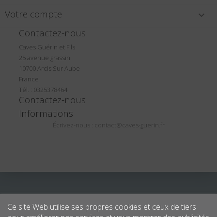
Votre compte

Contactez-nous
Caves Guérin et Fils
25 avenue grassin
10700 Arcis Sur Aube
France
Tél. : 0325378464
Contactez-nous
Informations
Écrivez-nous :
contact@caves-guerin.fr
Ce site Web utilise ses propres cookies et ceux de tiers