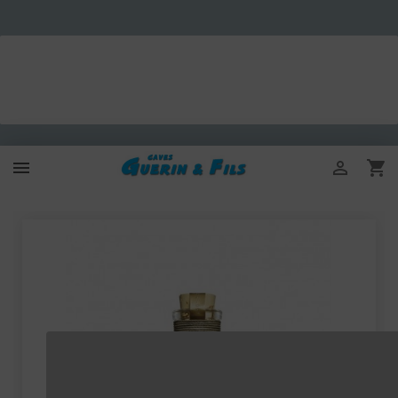


