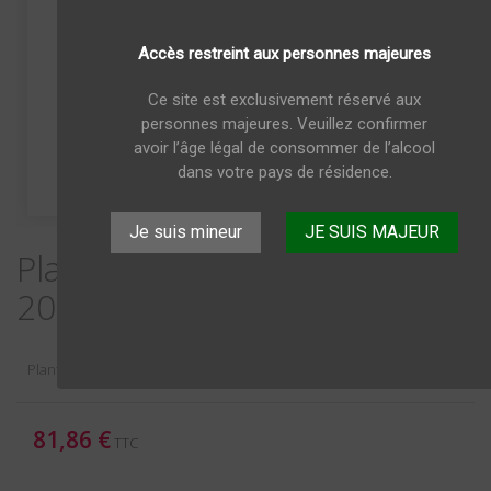
Accès restreint aux personnes majeures
Ce site est exclusivement réservé aux
personnes majeures. Veuillez confirmer
avoir l’âge légal de consommer de l’alcool
dans votre pays de résidence.
Je suis mineur
JE SUIS MAJEUR
Plantation Barbaros Rum XO
20 eme Anniversaire 70cl
Plantation Barbaros Rum XO 20 eme Anniversaire 70cl 40°
81,86 €
TTC