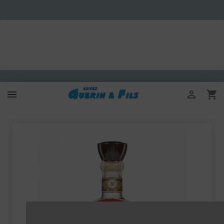


