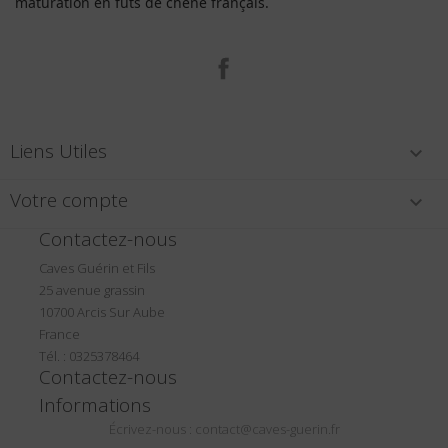
maturation en fûts de chêne français.
Facebook
Liens Utiles

Votre compte

Contactez-nous
Caves Guérin et Fils
25 avenue grassin
10700 Arcis Sur Aube
France
Tél. : 0325378464
Contactez-nous
Informations
Écrivez-nous :
contact@caves-guerin.fr