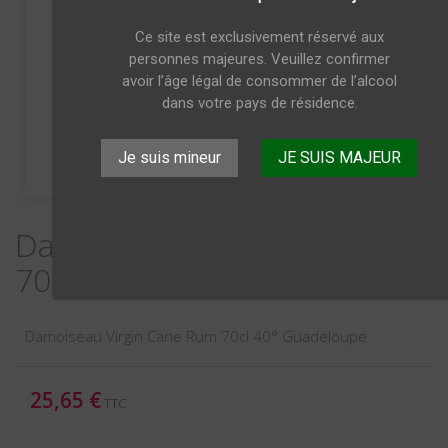
Ce site est exclusivement réservé aux
personnes majeures. Veuillez confirmer
avoir l’âge légal de consommer de l’alcool
dans votre pays de résidence.
Je suis mineur
JE SUIS MAJEUR
Damoiseau Virgin Cane Rum
70cl Guadeloupe
Damoiseau Virgin Cane Rum 70cl 40° Guadeloupe
25,65 €
TTC