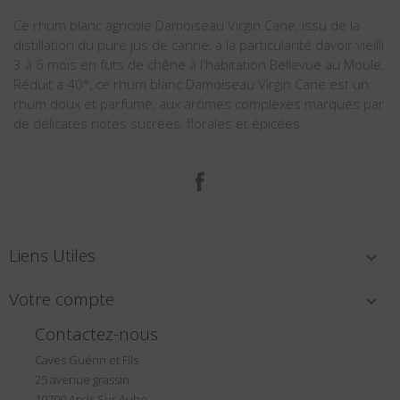
Ce rhum blanc agricole Damoiseau Virgin Cane, issu de la
distillation du pure jus de canne, a la particularité davoir vieilli
3 à 6 mois en futs de chêne à l'habitation Bellevue au Moule.
Réduit a 40°, ce rhum blanc Damoiseau Virgin Cane est un
rhum doux et parfumé, aux arômes complexes marqués par
de délicates notes sucrées, florales et épicées.
Facebook
Liens Utiles

Votre compte

Contactez-nous
Caves Guérin et Fils
25 avenue grassin
10700 Arcis Sur Aube