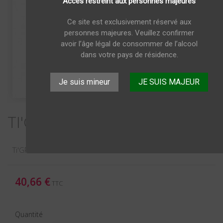
Accès restreint aux personnes majeures
Ce site est exclusivement réservé aux
personnes majeures. Veuillez confirmer
avoir l’âge légal de consommer de l’alcool
dans votre pays de résidence.
Je suis mineur
JE SUIS MAJEUR
TI'GRIA de Ced Rhum 70 cl
Ti'GRIA 70CL 32% VOL.
40,66 €
TTC
Quantité