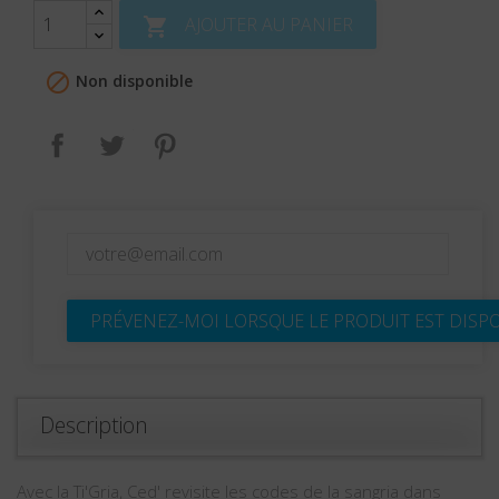
AJOUTER AU PANIER


Non disponible
Partager
Tweet
Pinterest
PRÉVENEZ-MOI LORSQUE LE PRODUIT EST DISP
Description
Avec la Ti'Gria, Ced' revisite les codes de la sangria dans