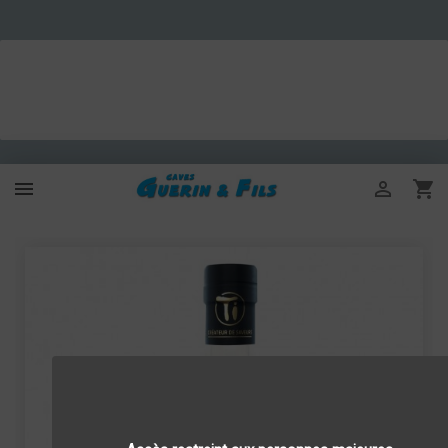


