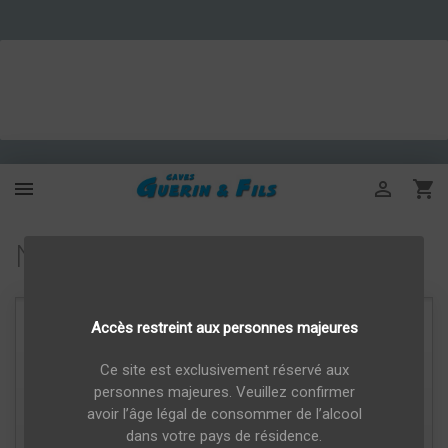



Nos magasins
Accès restreint aux personnes majeures
Cave Guerin & Fils
Ce site est exclusivement réservé aux
25 avenue grassin
personnes majeures. Veuillez confirmer
10700 arcis sur aube
avoir l’âge légal de consommer de l’alcool
France
dans votre pays de résidence.