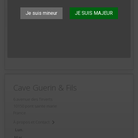

À propos et Contact
Lun.
Je suis mineur
JE SUIS MAJEUR
Mar.
Mer.
Jeu.
Ven.
Sam.
Dim.
Cave Guerin & Fils
6 avenue des Tirverts
10150 pont sainte marie
France

À propos et Contact
Lun.
Mar.