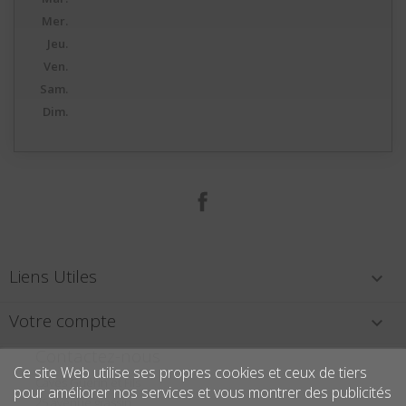
Mer.
Jeu.
Ven.
Sam.
Dim.
Facebook
Liens Utiles

Votre compte

Contactez-nous
Ce site Web utilise ses propres cookies et ceux de tiers
Caves Guérin et Fils
pour améliorer nos services et vous montrer des publicités
25 avenue grassin