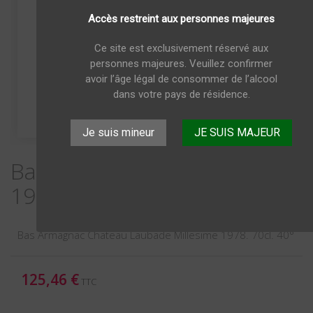
Accès restreint aux personnes majeures
Ce site est exclusivement réservé aux
personnes majeures. Veuillez confirmer
avoir l’âge légal de consommer de l’alcool
dans votre pays de résidence.
Je suis mineur
JE SUIS MAJEUR
Bas Armagnac Millesime
1978 Chateau Laubade 70cl
Bas Armagnac Chateau Laubade Millesime 1978. 70cl. 40°
125,46 €
TTC