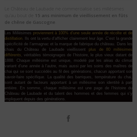
Le Château de Laubade ne commercialise ses millésimes
qu’au bout de
15 ans minimum de vieillissement en fûts
de chêne de Gascogne
.
Les Millésimes
proviennent à 100% d’une seule année de récolte et de
distillation.
Ils ont la vertu d’afficher clairement leur âge. C’est la grande
spécificité de l’armagnac et la marque de fabrique du château. Dans les
chais du Château de Laubade vieillissent
plus de 80 millésimes
différents
, véritables témoignages de l’histoire, le plus vieux datant de
1888. Chaque millésime est unique, modelé par les aléas du climat
variant d’une année à l’autre, mais aussi par les soins des maîtres de
chai qui se sont succédés au fil des générations, chacun apportant son
savoir-faire spécifique. La qualité des barriques, température du chai,
sont autant de facteurs apportant à un millésime son identité à part
entière. En somme, chaque millésime est une page de l’histoire du
Château de Laubade et du talent des hommes et des femmes qui s’y
impliquent depuis des générations.
Facebook