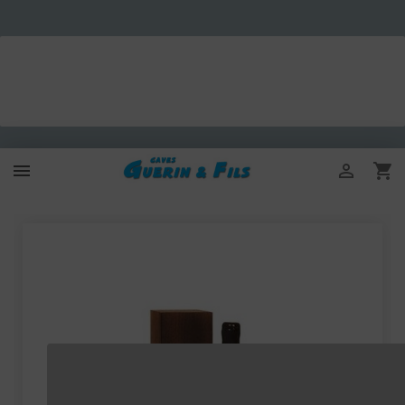


