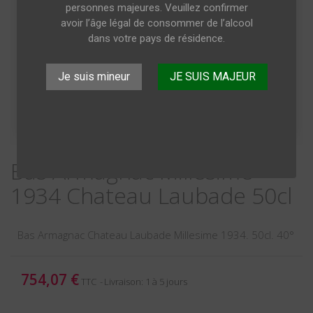
personnes majeures. Veuillez confirmer
avoir l’âge légal de consommer de l’alcool
dans votre pays de résidence.
Je suis mineur
JE SUIS MAJEUR
Bas Armagnac Millésime
1934 Chateau Laubade 50cl
Bas Armagnac Chateau Laubade Millesime 1934. 50cl. 40°
754,07 €
TTC
Livraison: 1 à 5 jours