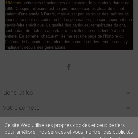
différents
, véritables témoignages de l’histoire, le plus vieux datant de
1888. Chaque millésime est unique, modelé par les aléas du climat
variant d’une année à l’autre, mais aussi par les soins des maîtres de
chai qui se sont succédés au fil des générations, chacun apportant son
savoir-faire spécifique. La qualité des barriques, température du chai,
sont autant de facteurs apportant à un millésime son identité à part
entière. En somme, chaque millésime est une page de l’histoire du
Château de Laubade et du talent des hommes et des femmes qui s’y
impliquent depuis des générations.
Facebook
Liens Utiles

Votre compte

Contactez-nous
Ce site Web utilise ses propres cookies et ceux de tiers
Caves Guérin et Fils
pour améliorer nos services et vous montrer des publicités
25 avenue grassin