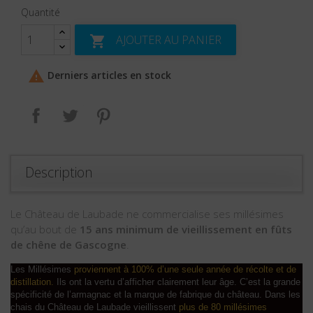
Quantité
AJOUTER AU PANIER


Derniers articles en stock
Partager
Tweet
Pinterest
Description
Le Château de Laubade ne commercialise ses millésimes
qu’au bout de
15 ans minimum de vieillissement en fûts
de chêne de Gascogne
.
Les Millésimes
proviennent à 100% d’une seule année de récolte et de
distillation.
Ils ont la vertu d’afficher clairement leur âge. C’est la grande
spécificité de l’armagnac et la marque de fabrique du château. Dans les
chais du Château de Laubade vieillissent
plus de 80 millésimes