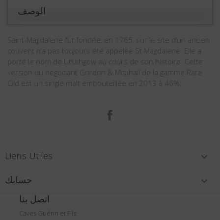
الوصف
Saint-Magdalene fut fondée, en 1765, sur le site d’un ancien
couvent n’a pas toujours été appelée St Magdalene. Elle a
porté le nom de Linlithgow au cours de son histoire. Cette
version du négociant Gordon & Mcphail de la gamme Rare
Old est un single malt embouteillée en 2013 à 46%.
الفيسبوك
Liens Utiles

حسابك

اتصل بنا
Caves Guérin et Fils