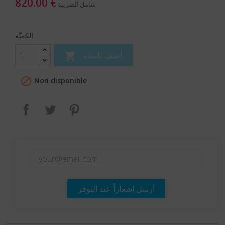
820.00 €
شامل للضريبة
الكميَّة
أضف للسلة


Non disponible
بنترست
تغريدة
مشاركة
أرسل إشعاراً عند التوفر