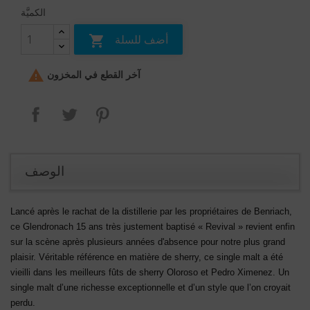
الكميَّة
أضف للسلة


آخر القطع في المخزون
بنترست
تغريدة
مشاركة
الوصف
Lancé après le rachat de la distillerie par les propriétaires de Benriach,
ce Glendronach 15 ans très justement baptisé « Revival » revient enfin
sur la scène après plusieurs années d'absence pour notre plus grand
plaisir. Véritable référence en matière de sherry, ce single malt a été
vieilli dans les meilleurs fûts de sherry Oloroso et Pedro Ximenez. Un
single malt d’une richesse exceptionnelle et d’un style que l’on croyait
perdu.