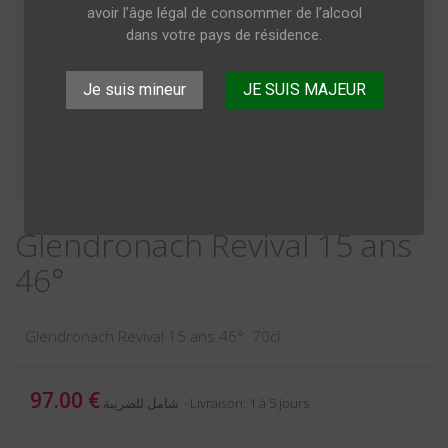
avoir l’âge légal de consommer de l’alcool
dans votre pays de résidence.
Je suis mineur
JE SUIS MAJEUR
Glendronach Revival 15 ans
46°
Glendronach Revival 15 ans 46° 70cl
97.00 €
Livraison: 1 à 5 jours
شامل للضريبة