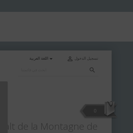


تسجيل الدخول
اللغة العربية

0
3°
 Malt de la Montagne de