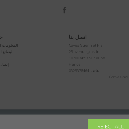
الفيسبوك
اتصل بنا
ح
Caves Guérin et Fils
المعلومات 
25 avenue grassin
البضائع ا
10700 Arcis Sur Aube
France
إيصال ا
هاتف: 0325378464
Écrivez-nou
REJECT ALL