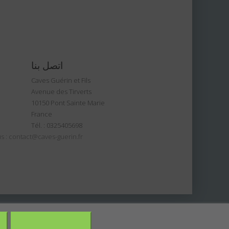
اتصل بنا
Caves Guérin et Fils
Avenue des Tirverts
10150 Pont Sainte Marie
France
Tél. :
0325405698
s :
contact@caves-guerin.fr