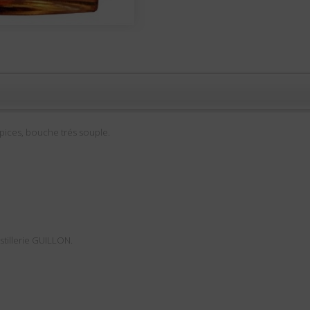
épices, bouche trés souple.
stillerie GUILLON.