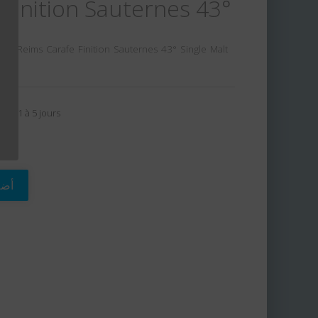
Finition Sauternes 43°
 de Reims Carafe Finition Sauternes 43° Single Malt
son: 1 à 5 jours
أضف