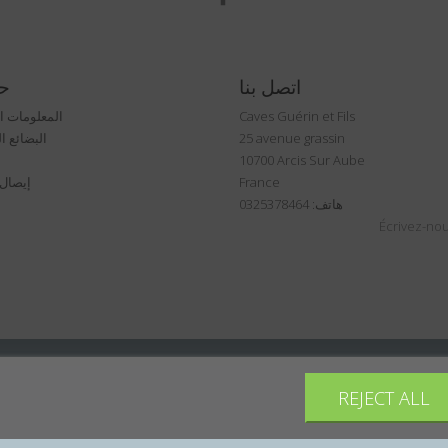
اتصل بنا
ح
Caves Guérin et Fils
المعلومات 
25 avenue grassin
البضائع ا
10700 Arcis Sur Aube
France
إيصال ا
هاتف: 0325378464
Écrivez-nou
REJECT ALL