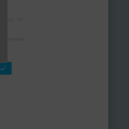
17 75cl 13°
son: 1 à 5 jours
أضف