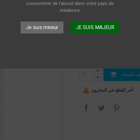
2017 75cl
consommer de l’alcool dans votre pays de
résidence.
Graves Château Boyrein 20
Je suis mineur
JE SUIS MAJEUR
17.15 €
Livrai
شامل للضريبة
الكميَّة
 للسلة


آخر القطع في المخزون
بنترست
تغريدة
مشاركة