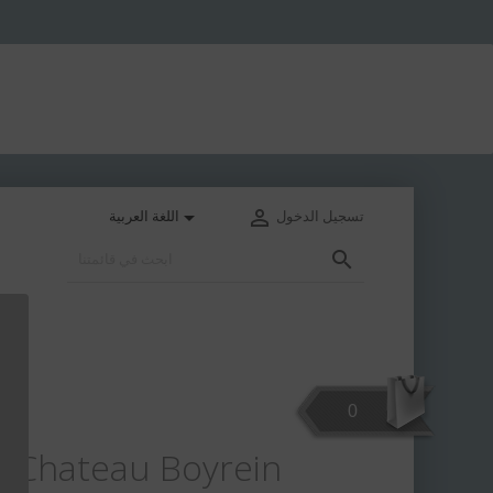


تسجيل الدخول
اللغة العربية

0
s Chateau Boyrein