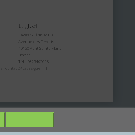
اتصل بنا
Caves Guérin et Fils
Avenue des Tirverts
10150 Pont Sainte Marie
France
Tél. :
0325405698
s :
contact@caves-guerin.fr