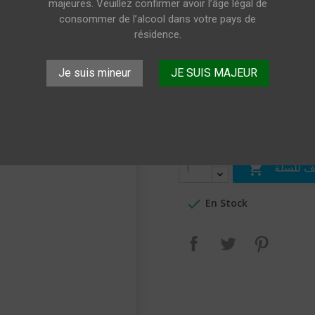
12.5%vol.
majeures. Veuillez confirmer avoir l’âge légal de
consommer de l’alcool dans votre pays de
résidence.
Epineuil Rouge 4 saisons 2020 7
Je suis mineur
JE SUIS MAJEUR
11.90 €
Livrai
شامل للضريبة
الكميَّة
 للسلة


En Stock
بنترست
تغريدة
مشاركة