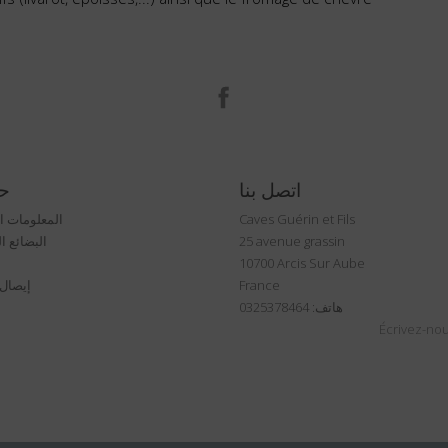
الفيسبوك
اتصل بنا
ح
Caves Guérin et Fils
المعلومات 
25 avenue grassin
البضائع ا
10700 Arcis Sur Aube
France
إيصال ا
هاتف: 0325378464
Écrivez-nou