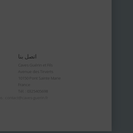
اتصل بنا
Caves Guérin et Fils
Avenue des Tirverts
10150 Pont Sainte Marie
France
Tél. :
0325405698
s :
contact@caves-guerin.fr