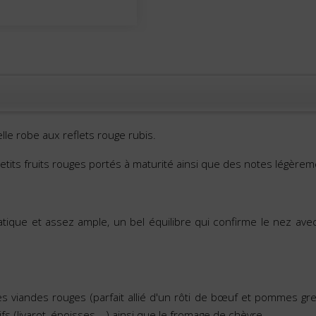
elle robe aux reflets rouge rubis.
its fruits rouges portés à maturité ainsi que des notes légèrem
ique et assez ample, un bel équilibre qui confirme le nez ave
s viandes rouges (parfait allié d'un rôti de bœuf et pommes gre
ifs (livarot, époisses,...) ainsi que le fromage de chèvre