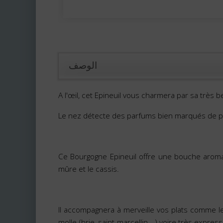
الوصف
A l'œil, cet Epineuil vous charmera par sa très b
Le nez détecte des parfums bien marqués de pet
Ce Bourgogne Epineuil offre une bouche aromat
mûre et le cassis.
Il accompagnera à merveille vos plats comme le
molle (brie, saint-marcellin,…) voire très express