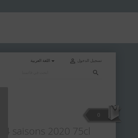


تسجيل الدخول
اللغة العربية

0
 4 saisons 2020 75cl