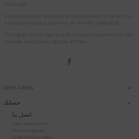
et l'orange.
Il vous laissera en bouche une subtile saveur de vanille et la
persistance typique du terroir de Grande Champagne.
Ce Cognac est trés apprécié des revues spécialisées et déja
médaillé au Concours Agricole de Paris.
الفيسبوك
Liens Utiles

حسابك

اتصل بنا
Caves Guérin et Fils
25 avenue grassin
10700 Arcis Sur Aube