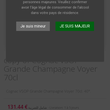
personnes majeures. Veuillez confirmer
avoir l’âge légal de consommer de l’alcool
dans votre pays de résidence.
Je suis mineur
JE SUIS MAJEUR
copy of Cognac VSOP
Grande Champagne Voyer
70cl
Cognac VSOP Grande Champagne Voyer 70cl. 40°.
131.44 €
Livraison: 1 à 5 jours
شامل للضريبة