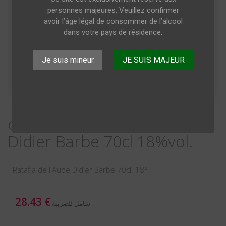
personnes majeures. Veuillez confirmer
avoir l’âge légal de consommer de l’alcool
dans votre pays de résidence.
Je suis mineur
JE SUIS MAJEUR
copy of Ratafia de l'Aube
Didier Barbe 70cl 18%vol.
Ratafia de l'Aube Didier Barbe 70cl. 18°
28.43 €
شامل للضريبة