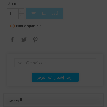
الكميَّة
أضف للسلة


Non disponible
بنترست
تغريدة
مشاركة
أرسل إشعاراً عند التوفر
الوصف