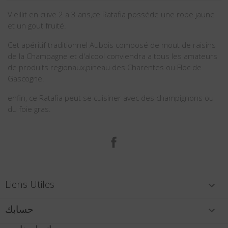
Vieillit en cuve 2 a 3 ans,ce Ratafia posséde une robe jaune
et un gout fruité.
Cet apéritif traditionnel Aubois composé de mout de raisins
de la Champagne et d'alcool conviendra a tous les amateurs
de produits regionaux,pineau des Charentes ou Floc de
Gascogne.
enfin, ce Ratafia peut se cuisiner avec des champignons ou
du foie gras.
الفيسبوك
Liens Utiles

حسابك
